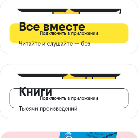
399 ₽ в мес
21 ₽ в день
Все вместе
Подключить в приложении
Читайте и слушайте — без
ограничений*
299 ₽ в мес
14 ₽ в день
Книги
Подключить в приложении
Тысячи произведений
с доступом офлайн