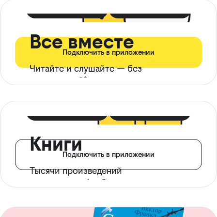
399 ₽ в мес
21 ₽ в день
Все вместе
Подключить в приложении
Читайте и слушайте — без
ограничений*
299 ₽ в мес
14 ₽ в день
Книги
Подключить в приложении
Тысячи произведений
с доступом офлайн