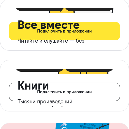
399 ₽ в мес
21 ₽ в день
Все вместе
Подключить в приложении
Читайте и слушайте — без
ограничений*
299 ₽ в мес
14 ₽ в день
Книги
Подключить в приложении
Тысячи произведений
с доступом офлайн