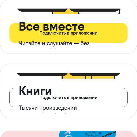
399 ₽ в мес
21 ₽ в день
Все вместе
Подключить в приложении
Читайте и слушайте — без
ограничений*
299 ₽ в мес
14 ₽ в день
Книги
Подключить в приложении
Тысячи произведений
с доступом офлайн