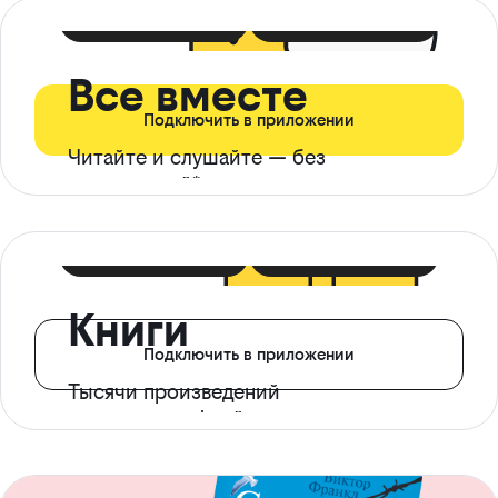
399 ₽ в мес
21 ₽ в день
Все вместе
Подключить в приложении
Читайте и слушайте — без
ограничений*
299 ₽ в мес
14 ₽ в день
Книги
Подключить в приложении
Тысячи произведений
с доступом офлайн