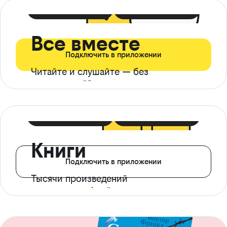
399 ₽ в мес
21 ₽ в день
Все вместе
Подключить в приложении
Читайте и слушайте — без
ограничений*
299 ₽ в мес
14 ₽ в день
Книги
Подключить в приложении
Тысячи произведений
с доступом офлайн