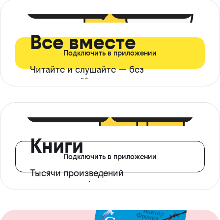
399 ₽ в мес
21 ₽ в день
Все вместе
Подключить в приложении
Читайте и слушайте — без
ограничений*
299 ₽ в мес
14 ₽ в день
Книги
Подключить в приложении
Тысячи произведений
с доступом офлайн