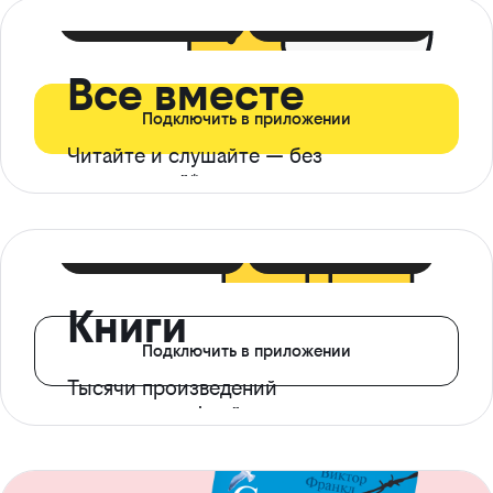
399 ₽ в мес
21 ₽ в день
Все вместе
Подключить в приложении
Читайте и слушайте — без
ограничений*
299 ₽ в мес
14 ₽ в день
Книги
Подключить в приложении
Тысячи произведений
с доступом офлайн