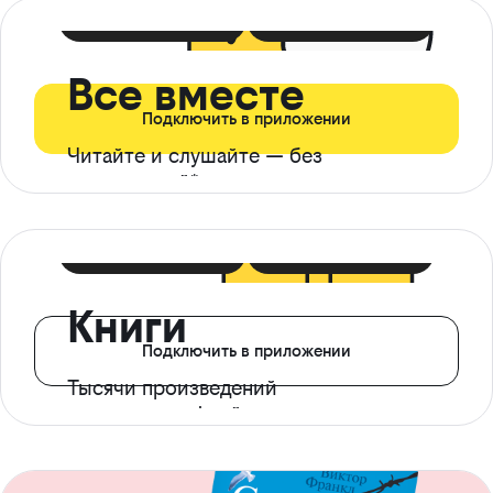
399 ₽ в мес
21 ₽ в день
Все вместе
Подключить в приложении
Читайте и слушайте — без
ограничений*
299 ₽ в мес
14 ₽ в день
Книги
Подключить в приложении
Тысячи произведений
с доступом офлайн