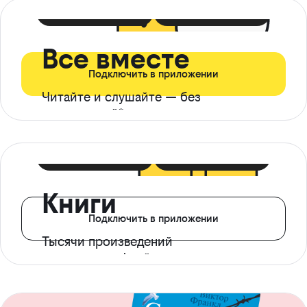
399 ₽ в мес
21 ₽ в день
Все вместе
Подключить в приложении
Читайте и слушайте — без
ограничений*
299 ₽ в мес
14 ₽ в день
Книги
Подключить в приложении
Тысячи произведений
с доступом офлайн