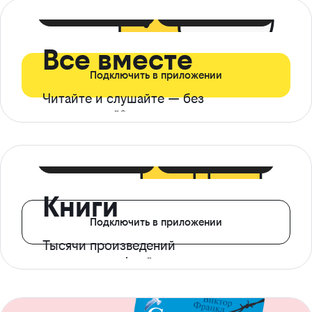
399 ₽ в мес
21 ₽ в день
Все вместе
Подключить в приложении
Читайте и слушайте — без
ограничений*
299 ₽ в мес
14 ₽ в день
Книги
Подключить в приложении
Тысячи произведений
с доступом офлайн