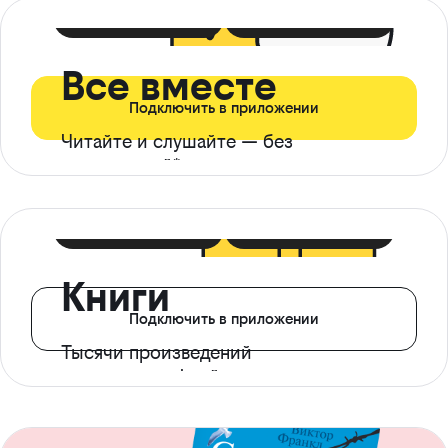
399 ₽ в мес
21 ₽ в день
Все вместе
Подключить в приложении
Читайте и слушайте — без
ограничений*
299 ₽ в мес
14 ₽ в день
Книги
Подключить в приложении
Тысячи произведений
с доступом офлайн