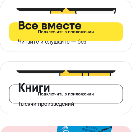
399 ₽ в мес
21 ₽ в день
Все вместе
Подключить в приложении
Читайте и слушайте — без
ограничений*
299 ₽ в мес
14 ₽ в день
Книги
Подключить в приложении
Тысячи произведений
с доступом офлайн