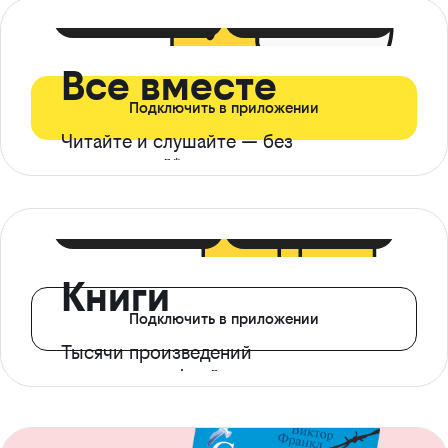
399 ₽ в мес
21 ₽ в день
Все вместе
Подключить в приложении
Читайте и слушайте — без
ограничений*
299 ₽ в мес
14 ₽ в день
Книги
Подключить в приложении
Тысячи произведений
с доступом офлайн