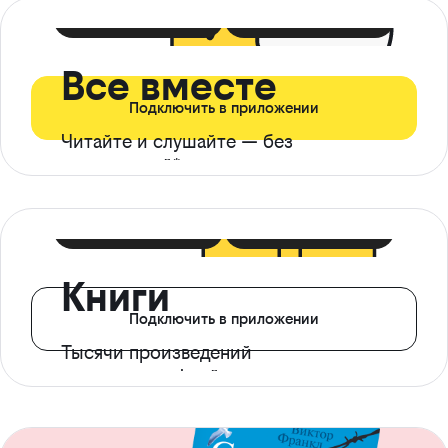
399 ₽ в мес
21 ₽ в день
Все вместе
Подключить в приложении
Читайте и слушайте — без
ограничений*
299 ₽ в мес
14 ₽ в день
Книги
Подключить в приложении
Тысячи произведений
с доступом офлайн