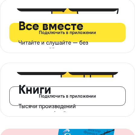
399 ₽ в мес
21 ₽ в день
Все вместе
Подключить в приложении
Читайте и слушайте — без
ограничений*
299 ₽ в мес
14 ₽ в день
Книги
Подключить в приложении
Тысячи произведений
с доступом офлайн