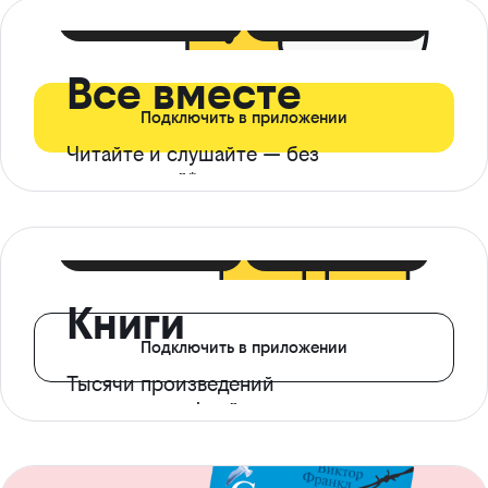
399 ₽ в мес
21 ₽ в день
Все вместе
Подключить в приложении
Читайте и слушайте — без
ограничений*
299 ₽ в мес
14 ₽ в день
Книги
Подключить в приложении
Тысячи произведений
с доступом офлайн