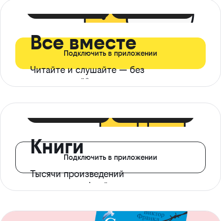
399 ₽ в мес
21 ₽ в день
Все вместе
Подключить в приложении
Читайте и слушайте — без
ограничений*
299 ₽ в мес
14 ₽ в день
Книги
Подключить в приложении
Тысячи произведений
с доступом офлайн