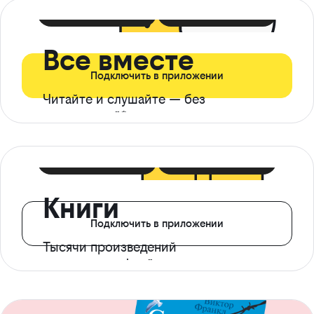
399 ₽ в мес
21 ₽ в день
Все вместе
Подключить в приложении
Читайте и слушайте — без
ограничений*
299 ₽ в мес
14 ₽ в день
Книги
Подключить в приложении
Тысячи произведений
с доступом офлайн