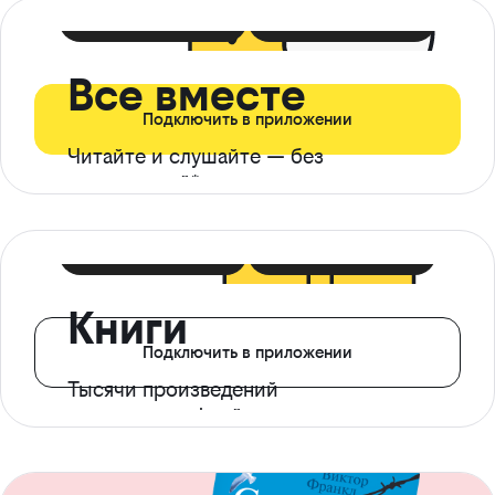
399 ₽ в мес
21 ₽ в день
Все вместе
Подключить в приложении
Читайте и слушайте — без
ограничений*
299 ₽ в мес
14 ₽ в день
Книги
Подключить в приложении
Тысячи произведений
с доступом офлайн