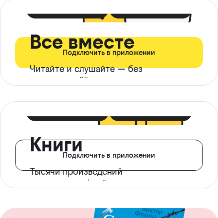
399 ₽ в мес
21 ₽ в день
Все вместе
Подключить в приложении
Читайте и слушайте — без
ограничений*
299 ₽ в мес
14 ₽ в день
Книги
Подключить в приложении
Тысячи произведений
с доступом офлайн