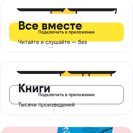
399 ₽ в мес
21 ₽ в день
Все вместе
Подключить в приложении
Читайте и слушайте — без
ограничений*
299 ₽ в мес
14 ₽ в день
Книги
Подключить в приложении
Тысячи произведений
с доступом офлайн