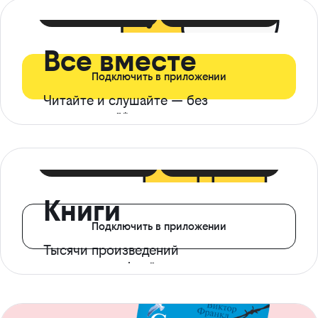
399 ₽ в мес
21 ₽ в день
Все вместе
Подключить в приложении
Читайте и слушайте — без
ограничений*
299 ₽ в мес
14 ₽ в день
Книги
Подключить в приложении
Тысячи произведений
с доступом офлайн