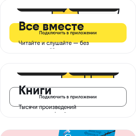
399 ₽ в мес
21 ₽ в день
Все вместе
Подключить в приложении
Читайте и слушайте — без
ограничений*
299 ₽ в мес
14 ₽ в день
Книги
Подключить в приложении
Тысячи произведений
с доступом офлайн