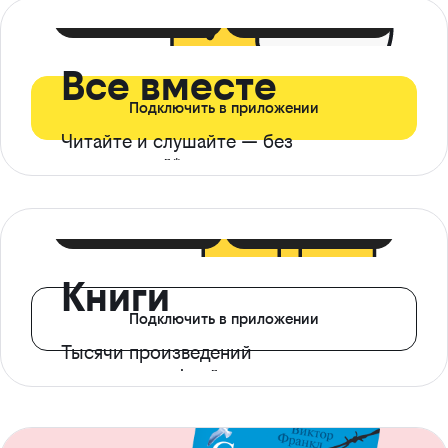
399 ₽ в мес
21 ₽ в день
Все вместе
Подключить в приложении
Читайте и слушайте — без
ограничений*
299 ₽ в мес
14 ₽ в день
Книги
Подключить в приложении
Тысячи произведений
с доступом офлайн