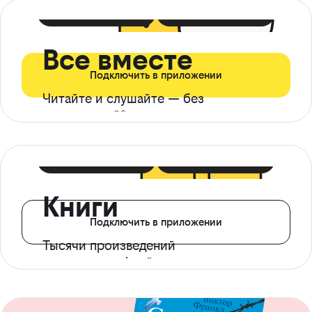
399 ₽ в мес
21 ₽ в день
Все вместе
Подключить в приложении
Читайте и слушайте — без
ограничений*
299 ₽ в мес
14 ₽ в день
Книги
Подключить в приложении
Тысячи произведений
с доступом офлайн