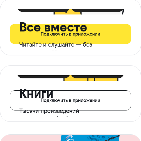
399 ₽ в мес
21 ₽ в день
Все вместе
Подключить в приложении
Читайте и слушайте — без
ограничений*
299 ₽ в мес
14 ₽ в день
Книги
Подключить в приложении
Тысячи произведений
с доступом офлайн