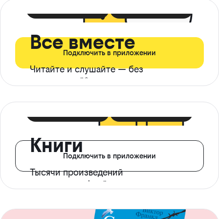
399 ₽ в мес
21 ₽ в день
Все вместе
Подключить в приложении
Читайте и слушайте — без
ограничений*
299 ₽ в мес
14 ₽ в день
Книги
Подключить в приложении
Тысячи произведений
с доступом офлайн