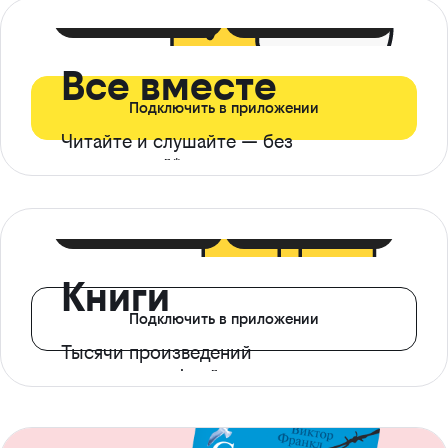
399 ₽ в мес
21 ₽ в день
Все вместе
Подключить в приложении
Читайте и слушайте — без
ограничений*
299 ₽ в мес
14 ₽ в день
Книги
Подключить в приложении
Тысячи произведений
с доступом офлайн