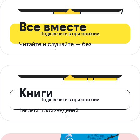
399 ₽ в мес
21 ₽ в день
Все вместе
Подключить в приложении
Читайте и слушайте — без
ограничений*
299 ₽ в мес
14 ₽ в день
Книги
Подключить в приложении
Тысячи произведений
с доступом офлайн