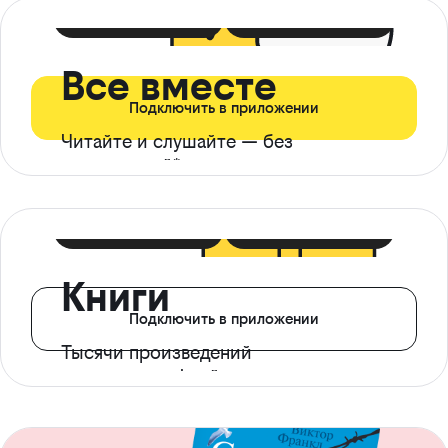
399 ₽ в мес
21 ₽ в день
Все вместе
Подключить в приложении
Читайте и слушайте — без
ограничений*
299 ₽ в мес
14 ₽ в день
Книги
Подключить в приложении
Тысячи произведений
с доступом офлайн