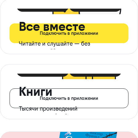
399 ₽ в мес
21 ₽ в день
Все вместе
Подключить в приложении
Читайте и слушайте — без
ограничений*
299 ₽ в мес
14 ₽ в день
Книги
Подключить в приложении
Тысячи произведений
с доступом офлайн