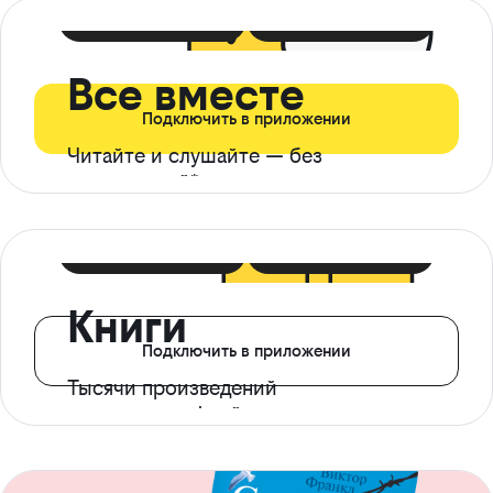
399 ₽ в мес
21 ₽ в день
Все вместе
Подключить в приложении
Читайте и слушайте — без
ограничений*
299 ₽ в мес
14 ₽ в день
Книги
Подключить в приложении
Тысячи произведений
с доступом офлайн