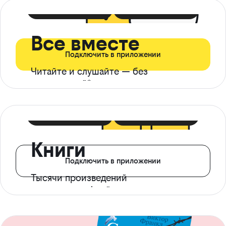
399 ₽ в мес
21 ₽ в день
Все вместе
Подключить в приложении
Читайте и слушайте — без
ограничений*
299 ₽ в мес
14 ₽ в день
Книги
Подключить в приложении
Тысячи произведений
с доступом офлайн