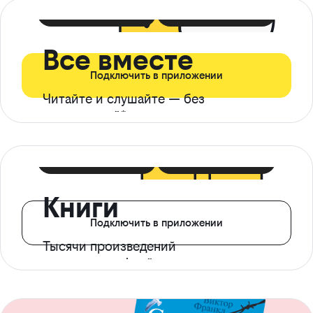
399 ₽ в мес
21 ₽ в день
Все вместе
Подключить в приложении
Читайте и слушайте — без
ограничений*
299 ₽ в мес
14 ₽ в день
Книги
Подключить в приложении
Тысячи произведений
с доступом офлайн