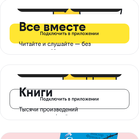
399 ₽ в мес
21 ₽ в день
Все вместе
Подключить в приложении
Читайте и слушайте — без
ограничений*
299 ₽ в мес
14 ₽ в день
Книги
Подключить в приложении
Тысячи произведений
с доступом офлайн