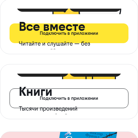
399 ₽ в мес
21 ₽ в день
Все вместе
Подключить в приложении
Читайте и слушайте — без
ограничений*
299 ₽ в мес
14 ₽ в день
Книги
Подключить в приложении
Тысячи произведений
с доступом офлайн