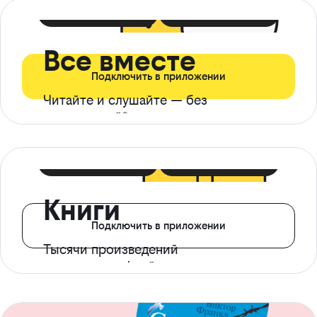
399 ₽ в мес
21 ₽ в день
Все вместе
Подключить в приложении
Читайте и слушайте — без
ограничений*
299 ₽ в мес
14 ₽ в день
Книги
Подключить в приложении
Тысячи произведений
с доступом офлайн