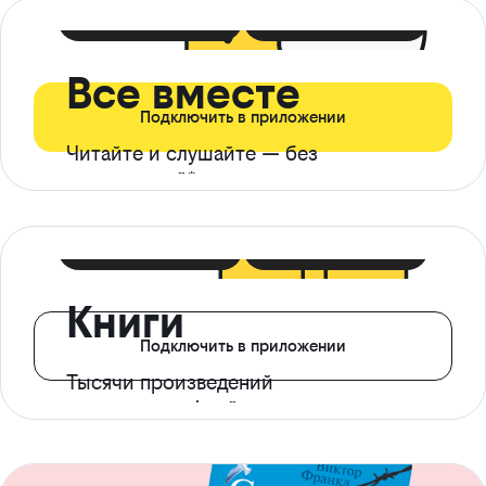
399 ₽ в мес
21 ₽ в день
Все вместе
Подключить в приложении
Читайте и слушайте — без
ограничений*
299 ₽ в мес
14 ₽ в день
Книги
Подключить в приложении
Тысячи произведений
с доступом офлайн