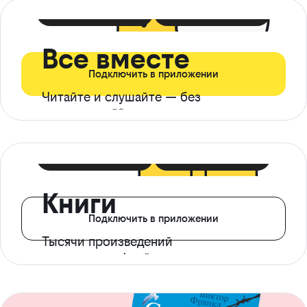
399 ₽ в мес
21 ₽ в день
Все вместе
Подключить в приложении
Читайте и слушайте — без
ограничений*
299 ₽ в мес
14 ₽ в день
Книги
Подключить в приложении
Тысячи произведений
с доступом офлайн