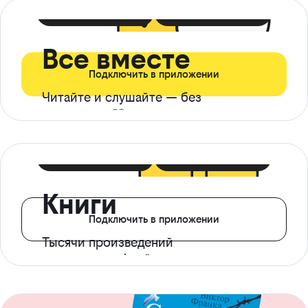
399 ₽ в мес
21 ₽ в день
Все вместе
Подключить в приложении
Читайте и слушайте — без
ограничений*
299 ₽ в мес
14 ₽ в день
Книги
Подключить в приложении
Тысячи произведений
с доступом офлайн