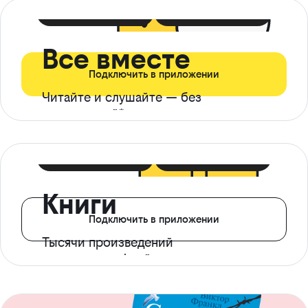
399 ₽ в мес
21 ₽ в день
Все вместе
Подключить в приложении
Читайте и слушайте — без
ограничений*
299 ₽ в мес
14 ₽ в день
Книги
Подключить в приложении
Тысячи произведений
с доступом офлайн