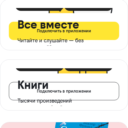
399 ₽ в мес
21 ₽ в день
Все вместе
Подключить в приложении
Читайте и слушайте — без
ограничений*
299 ₽ в мес
14 ₽ в день
Книги
Подключить в приложении
Тысячи произведений
с доступом офлайн