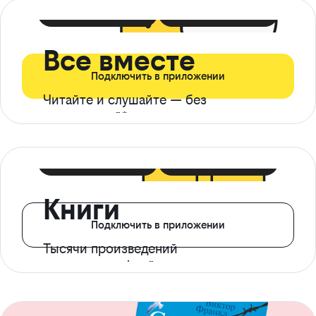
399 ₽ в мес
21 ₽ в день
Все вместе
Подключить в приложении
Читайте и слушайте — без
ограничений*
299 ₽ в мес
14 ₽ в день
Книги
Подключить в приложении
Тысячи произведений
с доступом офлайн