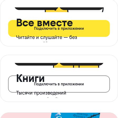
399 ₽ в мес
21 ₽ в день
Все вместе
Подключить в приложении
Читайте и слушайте — без
ограничений*
299 ₽ в мес
14 ₽ в день
Книги
Подключить в приложении
Тысячи произведений
с доступом офлайн