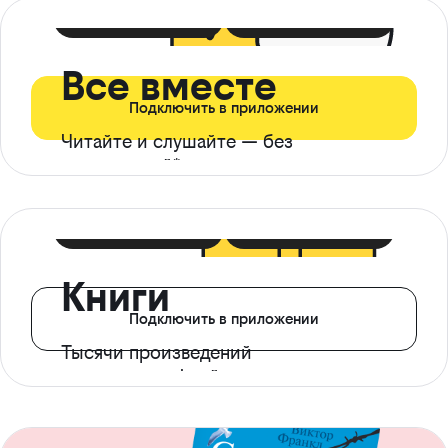
399 ₽ в мес
21 ₽ в день
Все вместе
Подключить в приложении
Читайте и слушайте — без
ограничений*
299 ₽ в мес
14 ₽ в день
Книги
Подключить в приложении
Тысячи произведений
с доступом офлайн