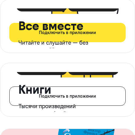
399 ₽ в мес
21 ₽ в день
Все вместе
Подключить в приложении
Читайте и слушайте — без
ограничений*
299 ₽ в мес
14 ₽ в день
Книги
Подключить в приложении
Тысячи произведений
с доступом офлайн