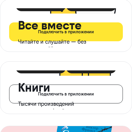
399 ₽ в мес
21 ₽ в день
Все вместе
Подключить в приложении
Читайте и слушайте — без
ограничений*
299 ₽ в мес
14 ₽ в день
Книги
Подключить в приложении
Тысячи произведений
с доступом офлайн