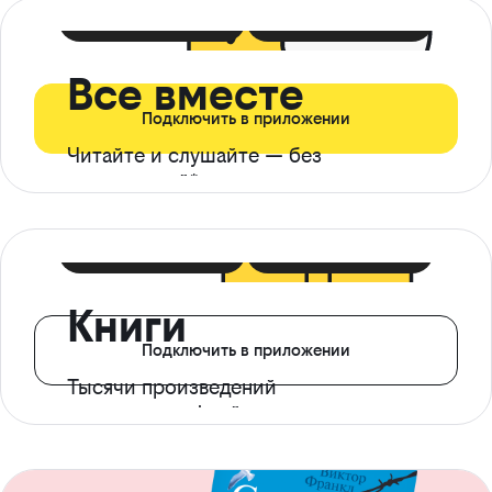
399 ₽ в мес
21 ₽ в день
Все вместе
Подключить в приложении
Читайте и слушайте — без
ограничений*
299 ₽ в мес
14 ₽ в день
Книги
Подключить в приложении
Тысячи произведений
с доступом офлайн