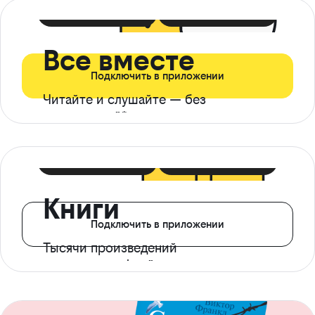
399 ₽ в мес
21 ₽ в день
Все вместе
Подключить в приложении
Читайте и слушайте — без
ограничений*
299 ₽ в мес
14 ₽ в день
Книги
Подключить в приложении
Тысячи произведений
с доступом офлайн